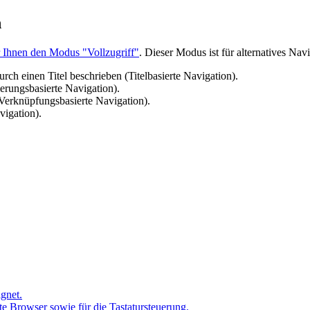
n
r Ihnen den Modus "Vollzugriff"
. Dieser Modus ist für alternatives Nav
durch einen Titel beschrieben (Titelbasierte Navigation).
ierungsbasierte Navigation).
(Verknüpfungsbasierte Navigation).
vigation).
ignet.
ete Browser sowie für die Tastatursteuerung.