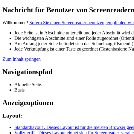
Nachricht für Benutzer von Screenreader
Willkommen!
Sofern Sie einen Screenreader benutzen, empfehlen wi
Jede Seite ist in Abschnitte unterteilt und jeder Abschnitt wird 
Die wichtigsten Abschnitte sind einer Rolle zugeordnet (Orient
Am Anfang jeder Seite befindet sich das Schnellzugriffsmenü 
Jede Verknüpfung ist einer Taste zugeordnet (Tastenbasierte Na
Zum Inhalt springen
Navigationspfad
Aktuelle Seite:
Basis
Anzeigeoptionen
Layout:
Standardlayout
. Dieses Layout ist für die meisten Browser gee
Vollzugriff
. Dieses Layout eignet sich für Screenreader, veralt